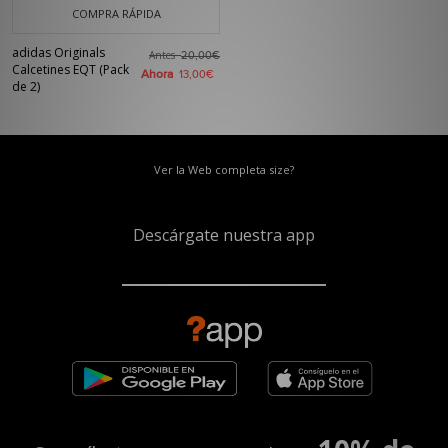
COMPRA RÁPIDA
adidas Originals
Antes
20,00€
Calcetines EQT (Pack
Ahora
13,00€
de 2)
Ver la Web completa size?
Descárgate nuestra app