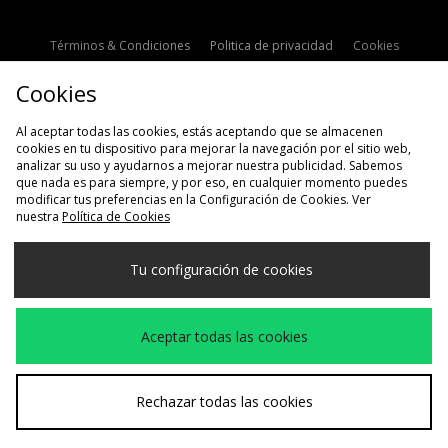
Términos & Condiciones
Politica de privacidad
Cookies
Contacto
Descuento de estudiante
Configuración de Cookies
Cookies
Modern Slavery Statement
Al aceptar todas las cookies, estás aceptando que se almacenen
cookies en tu dispositivo para mejorar la navegación por el sitio web,
analizar su uso y ayudarnos a mejorar nuestra publicidad. Sabemos
que nada es para siempre, y por eso, en cualquier momento puedes
modificar tus preferencias en la Configuración de Cookies. Ver
nuestra
Política de Cookies
Selecciona País
Tu configuración de cookies
España
Aceptamos las siguientes formas de pago
Aceptar todas las cookies
Visita nuestra página corporativa en
www.jdplc.com
Rechazar todas las cookies
Copyright © 2026 size?, Todos los derechos reservados.