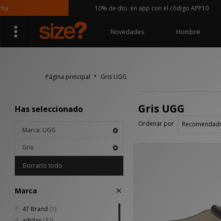
10% de dto. en app con el código APP10
Novedades
Hombre
Página principal
Gris UGG
Gris UGG
Has seleccionado
Ordenar por
Marca: UGG
Gris
Borrarlo todo
Marca
47 Brand
(1)
adidas
(32)