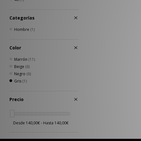
PUMA
(8)
Reebok
(5)
Categorías
Salomon
(10)
Saucony
(4)
Hombre
(1)
The North Face
(1)
Timberland
(2)
UGG
(1)
Color
Umbro
(2)
Marrón
(11)
Von Dutch
(2)
Beige
(6)
XLARGE
(7)
Negro
(6)
Gris
(1)
Precio