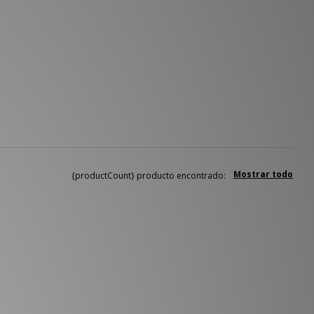
Mostrar todo
{productCount} producto encontrado: