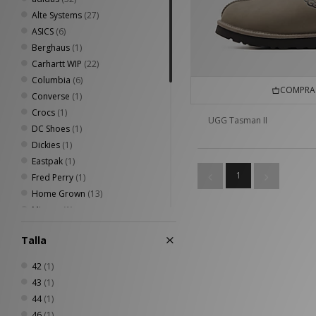
Alte Systems
(27)
ASICS
(6)
Berghaus
(1)
Carhartt WIP
(22)
Columbia
(6)
COMPRA 
Converse
(1)
Crocs
(1)
UGG Tasman II
DC Shoes
(1)
Dickies
(1)
Eastpak
(1)
1
Fred Perry
(1)
Home Grown
(13)
Mizuno
(1)
New Balance
(16)
Talla
New Era
(3)
Nike
(28)
42
(1)
Nike swim
(1)
43
(1)
Oakley
(6)
44
(1)
On Running
(3)
46
(1)