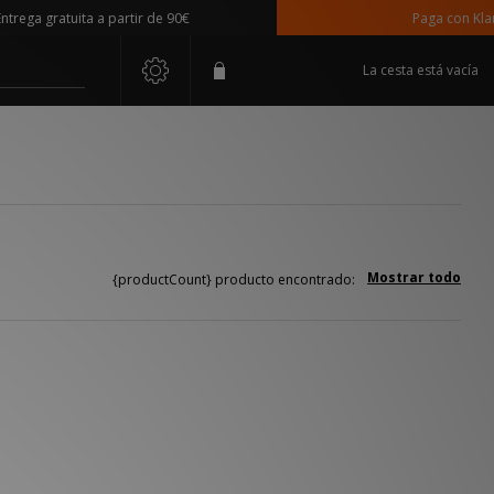
ega gratuita a partir de 90€
Paga con Klarna
La cesta está vacía
Mostrar todo
{productCount} producto encontrado: