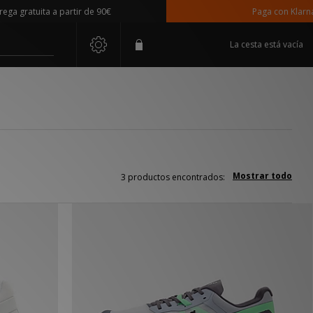
 gratuita a partir de 90€
Paga con Klarna
La cesta está vacía
Mostrar todo
3 productos encontrados: