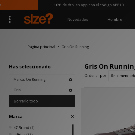
10% de dto. en app con el código APP10
Novedades
Hombre
Página principal
Gris On Running
Gris On Runnin
Has seleccionado
Ordenar por
Marca: On Running
Gris
Borrarlo todo
Marca
47 Brand
(1)
adidas
(33)