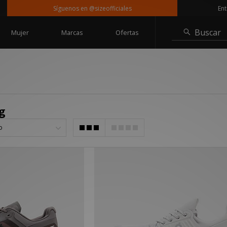
Síguenos en @sizeofficiales
Entrega
Buscar
Mujer
Marcas
Ofertas
g