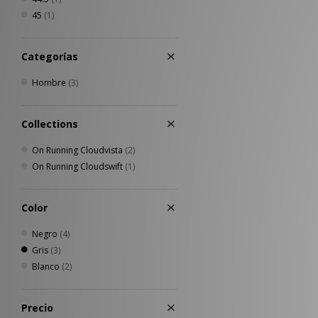
PUMA
(8)
45
(1)
Reebok
(5)
Salomon
(8)
Categorías
Saucony
(4)
The North Face
(1)
Hombre
(3)
Timberland
(2)
UGG
(1)
Umbro
(2)
Collections
Von Dutch
(2)
On Running Cloudvista
(2)
XLARGE
(7)
On Running Cloudswift
(1)
Color
Negro
(4)
Gris
(3)
Blanco
(2)
Precio