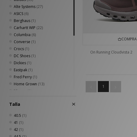
Alte Systems
(27)
ASICS
(6)
Berghaus
(1)
Carhartt WIP
(22)
Columbia
(6)
COMPRA 
Converse
(1)
Crocs
(1)
On Running Cloudvista 2
DC Shoes
(1)
Dickies
(1)
Eastpak
(1)
Fred Perry
(1)
Home Grown
(13)
1
Mizuno
(1)
New Balance
(16)
Talla
New Era
(3)
Nike
(27)
40.5
(1)
Nike swim
(1)
41
(1)
Oakley
(5)
42
(1)
On Running
(3)
44.5
(1)