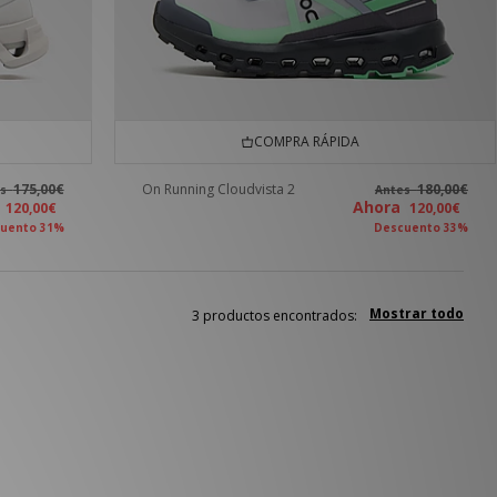
COMPRA RÁPIDA
175,00€
On Running Cloudvista 2
180,00€
es
Antes
a
Ahora
120,00€
120,00€
uento 31%
Descuento 33%
Mostrar todo
3 productos encontrados: