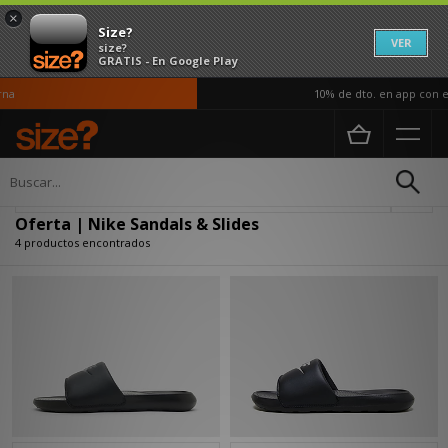
×
Size?
VER
size?
GRATIS - En Google Play
na
10% de dto. en app con el
Página principal
Oferta | Nike Sandals & Slides
Actualizar búsqueda
Oferta | Nike Sandals & Slides
4 productos encontrados