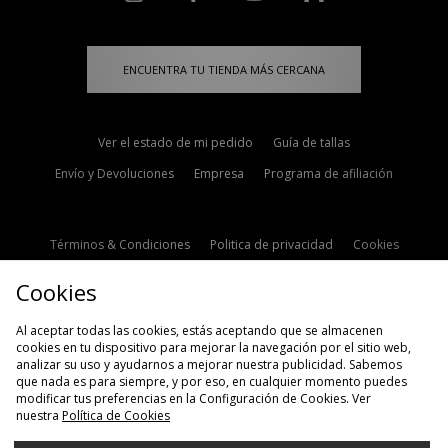
ENCUENTRA TU TIENDA MÁS CERCANA
Ver el estado de mi pedido
Guía de tallas
Envío y Devoluciones
Empresa
Programa de afiliación
Términos & Condiciones
Politica de privacidad
Cookies
Contacto
Descuento de estudiante
Configuración de Cookies
Cookies
Modern Slavery Statement
Al aceptar todas las cookies, estás aceptando que se almacenen
cookies en tu dispositivo para mejorar la navegación por el sitio web,
analizar su uso y ayudarnos a mejorar nuestra publicidad. Sabemos
que nada es para siempre, y por eso, en cualquier momento puedes
modificar tus preferencias en la Configuración de Cookies. Ver
nuestra
Política de Cookies
Selecciona País