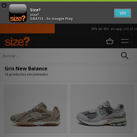
×
Size?
VER
size?
GRATIS - En Google Play
10% de dto. en app con el códi
Página principal
Gris New Balance
Actualizar búsqueda
Gris New Balance
16 productos encontrados