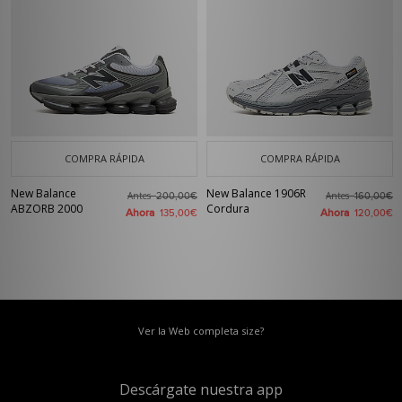
COMPRA RÁPIDA
COMPRA RÁPIDA
New Balance
New Balance 1906R
Antes
Antes
200,00€
160,00€
ABZORB 2000
Cordura
Ahora
Ahora
135,00€
120,00€
Ver la Web completa size?
Descárgate nuestra app