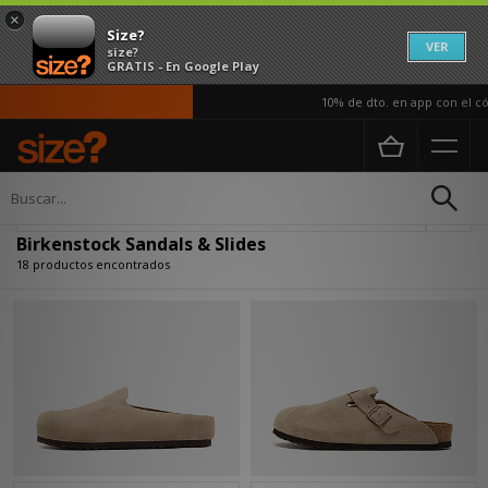
×
Size?
VER
size?
GRATIS - En Google Play
10% de dto. en app con el códi
Página principal
Birkenstock Sandals & Slides
Actualizar búsqueda
Birkenstock Sandals & Slides
18 productos encontrados