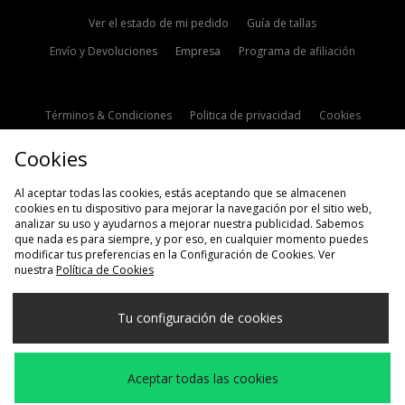
Ver el estado de mi pedido
Guía de tallas
Envío y Devoluciones
Empresa
Programa de afiliación
Términos & Condiciones
Politica de privacidad
Cookies
Contacto
Descuento de estudiante
Configuración de Cookies
Cookies
Modern Slavery Statement
Al aceptar todas las cookies, estás aceptando que se almacenen
cookies en tu dispositivo para mejorar la navegación por el sitio web,
analizar su uso y ayudarnos a mejorar nuestra publicidad. Sabemos
que nada es para siempre, y por eso, en cualquier momento puedes
modificar tus preferencias en la Configuración de Cookies. Ver
nuestra
Política de Cookies
Selecciona País
Tu configuración de cookies
España
Aceptamos las siguientes formas de pago
Aceptar todas las cookies