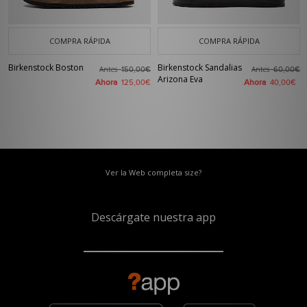
COMPRA RÁPIDA
COMPRA RÁPIDA
Birkenstock Boston
Birkenstock Sandalias
Antes
Antes
150,00€
60,00€
Arizona Eva
Ahora
Ahora
125,00€
40,00€
Ver la Web completa size?
Descárgate nuestra app