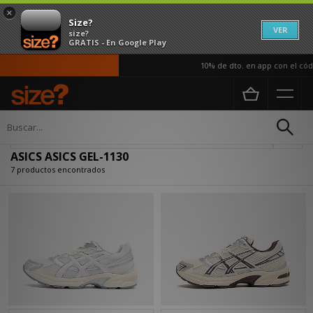
×
Size?
VER
size?
GRATIS - En Google Play
10% de dto. en app con el códi
Página principal
ASICS ASICS GEL-1130
Actualizar búsqueda
ASICS ASICS GEL-1130
7 productos encontrados