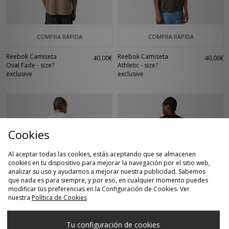
COMPRA RÁPIDA
COMPRA RÁPIDA
Reebok Camiseta
Reebok Camiseta
40,00€
40,00€
Oval Fade - size?
Athletic - size?
exclusive
exclusive
Cookies
Al aceptar todas las cookies, estás aceptando que se almacenen
cookies en tu dispositivo para mejorar la navegación por el sitio web,
analizar su uso y ayudarnos a mejorar nuestra publicidad. Sabemos
que nada es para siempre, y por eso, en cualquier momento puedes
modificar tus preferencias en la Configuración de Cookies. Ver
COMPRA RÁPIDA
COMPRA RÁPIDA
nuestra
Política de Cookies
Alte Systems
Carhartt WIP
50,00€
50,00€
Camiseta Algorithm
Camiseta Spirals
Tu configuración de cookies