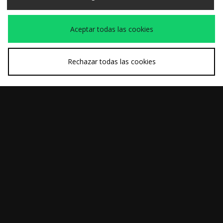
Aceptar todas las cookies
Rechazar todas las cookies
COMPRA RÁPIDA
COMPRA RÁPIDA
adidas Originals
Nike Camiseta Oval
40,00€
35,00€
Camiseta Premium
Swoosh
Essentials