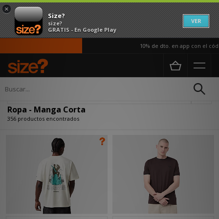
×
Size?
VER
size?
GRATIS - En Google Play
10% de dto. en app con el código AP
Página principal
Hombre
Ropa
Actualizar búsqueda
Ropa - Manga Corta
356 productos encontrados