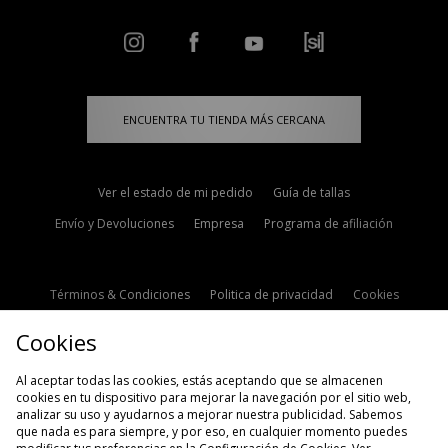
ENCUENTRA TU TIENDA MÁS CERCANA
Ver el estado de mi pedido
Guía de tallas
Envío y Devoluciones
Empresa
Programa de afiliación
Términos & Condiciones
Politica de privacidad
Cookies
Contacto
Descuento de estudiante
Configuración de Cookies
Cookies
Modern Slavery Statement
Al aceptar todas las cookies, estás aceptando que se almacenen
cookies en tu dispositivo para mejorar la navegación por el sitio web,
analizar su uso y ayudarnos a mejorar nuestra publicidad. Sabemos
que nada es para siempre, y por eso, en cualquier momento puedes