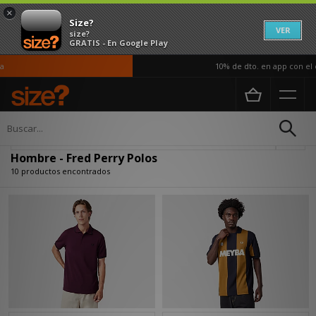
×
Size?
VER
size?
GRATIS - En Google Play
10% de dto. en app con el c
Página principal
Hombre
Ropa
Polos
Actualizar búsqueda
Hombre - Fred Perry Polos
10 productos encontrados