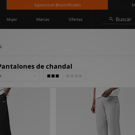
Síguenos en @sizeofficiales
Entrega 
Buscar
Mujer
Marcas
Ofertas
l
Pantalones de chandal