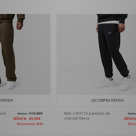
RÁPIDA
COMPRA RÁPIDA
Solo
115,00€
Nike x NOCTA pantalón de
Antes
Ant
Ahora
Aho
chándal Fleece
65,00€
Descuento 43%
Desc