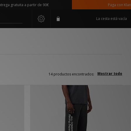
gratuita a partir de 90€
Paga con Klarna
La cesta está vacía
Mostrar todo
14 productos encontrados: