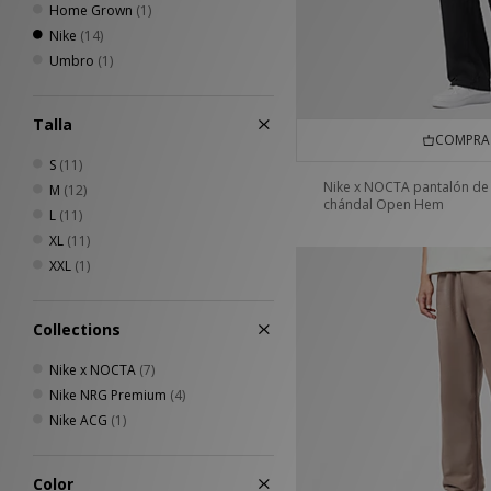
Home Grown
(1)
Nike
(14)
Umbro
(1)
Talla
COMPRA 
S
(11)
Nike x NOCTA pantalón de
M
(12)
chándal Open Hem
L
(11)
XL
(11)
XXL
(1)
Collections
Nike x NOCTA
(7)
Nike NRG Premium
(4)
Nike ACG
(1)
Color