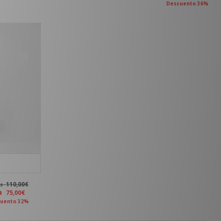
Descuento 36%
110,00€
es
ra
75,00€
uento 32%