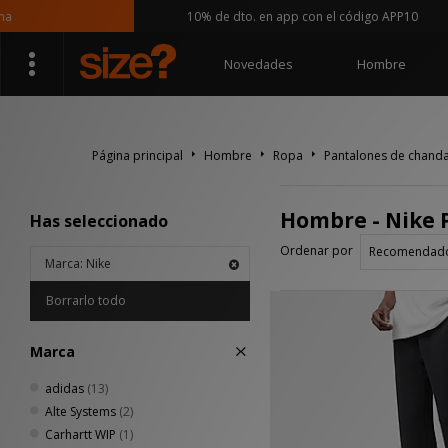
10% de dto. en app con el código APP10
Novedades
Hombre
Página principal
Hombre
Ropa
Pantalones de chanda
Hombre - Nike 
Has seleccionado
Ordenar por
Marca: Nike
Borrarlo todo
Marca
adidas
(13)
Alte Systems
(2)
Carhartt WIP
(1)