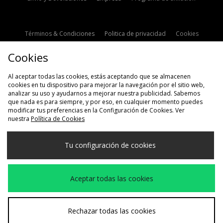
Términos & Condiciones
Politica de privacidad
Cookies
Contacto
Descuento de estudiante
Configuración de Cookies
Cookies
Modern Slavery Statement
Al aceptar todas las cookies, estás aceptando que se almacenen
cookies en tu dispositivo para mejorar la navegación por el sitio web,
analizar su uso y ayudarnos a mejorar nuestra publicidad. Sabemos
que nada es para siempre, y por eso, en cualquier momento puedes
modificar tus preferencias en la Configuración de Cookies. Ver
nuestra
Política de Cookies
Selecciona País
Tu configuración de cookies
España
Aceptamos las siguientes formas de pago
Aceptar todas las cookies
Visita nuestra página corporativa en
www.jdplc.com
Rechazar todas las cookies
Copyright © 2026 size?, Todos los derechos reservados.