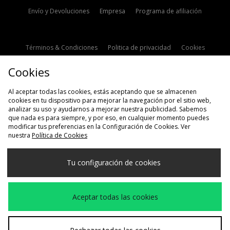
Envío y Devoluciones
Empresa
Programa de afiliación
Términos & Condiciones
Politica de privacidad
Cookies
Contacto
Descuento de estudiante
Configuración de Cookies
Cookies
Modern Slavery Statement
Al aceptar todas las cookies, estás aceptando que se almacenen
cookies en tu dispositivo para mejorar la navegación por el sitio web,
analizar su uso y ayudarnos a mejorar nuestra publicidad. Sabemos
que nada es para siempre, y por eso, en cualquier momento puedes
modificar tus preferencias en la Configuración de Cookies. Ver
nuestra
Política de Cookies
Selecciona País
Tu configuración de cookies
España
Aceptamos las siguientes formas de pago
Aceptar todas las cookies
Visita nuestra página corporativa en
www.jdplc.com