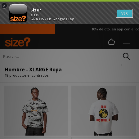
×
Size?
VER
size?
GRATIS - En Google Play
10% de dto. en app con el códi
Página principal
Hombre
Ropa
Actualizar búsqueda
Hombre - XLARGE Ropa
18 productos encontrados