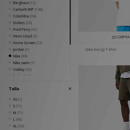
Berghaus
(12)
Carhartt WIP
(148)
Columbia
(34)
Dickies
(29)
Fred Perry
(41)
Henri Lloyd
(5)
COMPRA 
Home Grown
(72)
Jordan
(1)
Nike Energy T-Shirt
Nike
(89)
Nike swim
(1)
Oakley
(32)
Reebok
(20)
Sergio Tacchini
(20)
Talla
The North Face
(15)
Timberland
(10)
XS
(1)
Umbro
(19)
S
(71)
Von Dutch
(7)
M
(71)
XLARGE
(18)
L
(66)
XL
(53)