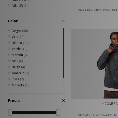
Nike SB
(7)
Nike Club Futbol Polo Shirt
Color
Negro
(30)
Gris
(13)
Blanco
(11)
Verde
(10)
Marrón
(8)
Azul
(6)
Beige
(4)
Amarillo
(2)
Rosa
(2)
Morado
(1)
Naranja
(1)
Rojo
(1)
Precio
COMPRA 
Nike ACG 'Five Towers' UV