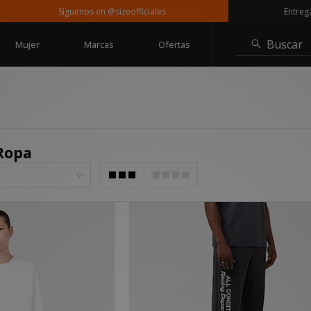
Síguenos en @sizeofficiales
Entrega gratuita
Buscar
Mujer
Marcas
Ofertas
Ropa