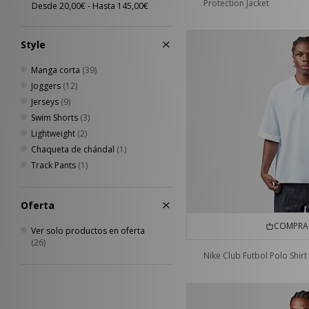
Protection Jacket
Style
Manga corta
(39)
Joggers
(12)
Jerseys
(9)
Swim Shorts
(3)
Lightweight
(2)
Chaqueta de chándal
(1)
Track Pants
(1)
Oferta
COMPRA 
Ver solo productos en oferta
(26)
Nike Club Futbol Polo Shirt