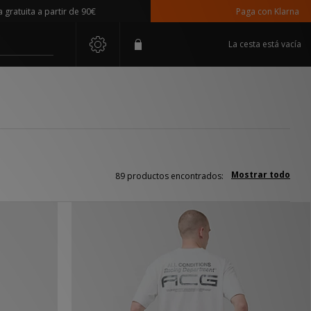
 a partir de 90€
Paga con Klarna
La cesta está vacía
Mostrar todo
89 productos encontrados: