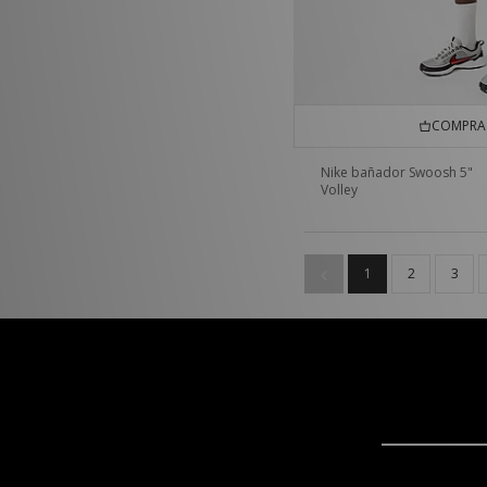
COMPRA 
Nike bañador Swoosh 5"
Volley
1
2
3