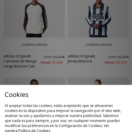
COMPRA RÁPIDA
COMPRA RÁPIDA
adidas Originals
adidas Originals
Antes
Antes
50,00€
90,00€
Camiseta de Manga
Jersey Britcore
Ahora
Ahora
35,00€
55,00€
Larga Britcore Cali
Cookies
Al aceptar todas las cookies, estás aceptando que se almacenen
cookies en tu dispositivo para mejorar la navegación por el sitio web,
analizar su uso y ayudarnos a mejorar nuestra publicidad. Sabemos
que nada es para siempre, y por eso, en cualquier momento puedes
modificar tus preferencias en la Configuración de Cookies. Ver
nuestra
Política de Cookies