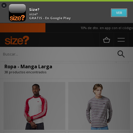
×
Size?
VER
size?
GRATIS - En Google Play
10% de dto. en app con el código APP1
Página principal
Hombre
Ropa
Actualizar búsqueda
Ropa - Manga Larga
38 productos encontrados