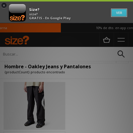
×
Size?
VER
size?
GRATIS - En Google Play
rna
10% de dto. en app con 
Página principal
Hombre
Ropa
Jeans y Pantalones
Actualizar búsqueda
Hombre - Oakley Jeans y Pantalones
{productCount} producto encontrado