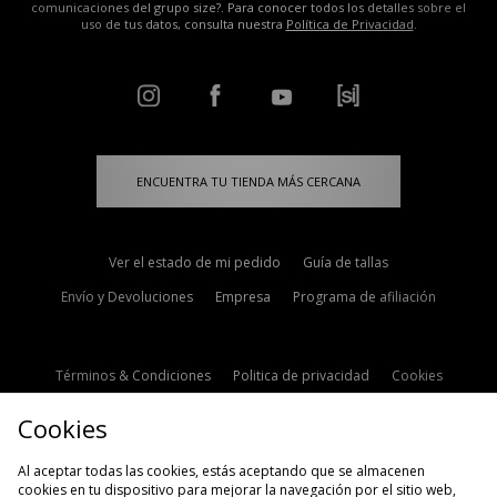
comunicaciones del grupo size?. Para conocer todos los detalles sobre el
uso de tus datos, consulta nuestra
Política de Privacidad
.
ENCUENTRA TU TIENDA MÁS CERCANA
Ver el estado de mi pedido
Guía de tallas
Envío y Devoluciones
Empresa
Programa de afiliación
Términos & Condiciones
Politica de privacidad
Cookies
Contacto
Descuento de estudiante
Configuración de Cookies
Cookies
Modern Slavery Statement
Al aceptar todas las cookies, estás aceptando que se almacenen
cookies en tu dispositivo para mejorar la navegación por el sitio web,