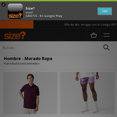
×
Size?
VER
size?
GRATIS - En Google Play
10% de dto. en app con el código APP1
Página principal
Hombre
Ropa
Actualizar búsqueda
Hombre - Morado Ropa
4 productos encontrados