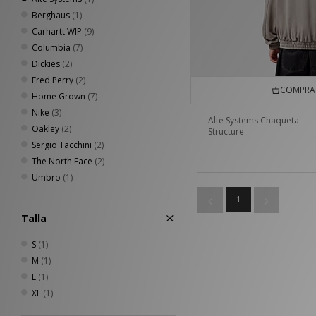
Berghaus
(1)
Carhartt WIP
(9)
Columbia
(7)
Dickies
(2)
Fred Perry
(2)
COMPRA 
Home Grown
(7)
Nike
(3)
Alte Systems Chaqueta
Oakley
(2)
Structure
Sergio Tacchini
(2)
The North Face
(2)
Umbro
(1)
1
Talla
S
(1)
M
(1)
L
(1)
XL
(1)