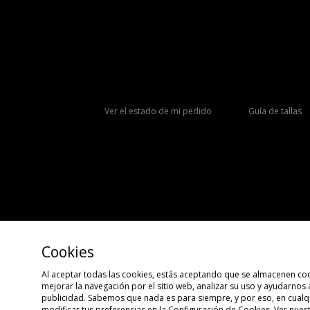
Ver el estado de mi pedido
Guía de tallas
Cookies
Al aceptar todas las cookies, estás aceptando que se almacenen coo
mejorar la navegación por el sitio web, analizar su uso y ayudarnos
Copyright © 2026 size?, Todos los derechos reservados.
publicidad. Sabemos que nada es para siempre, y por eso, en cua
modificar tus preferencias en la Configuración de Cookies. Ver nues