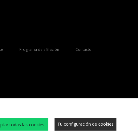
te
Programa de afiliación
Contacto
Tu configuración de cookies
ptar todas las cookies
s y condiciones
Cookies
Trabaja con nosotros
Sitio Seguro
Privacidad