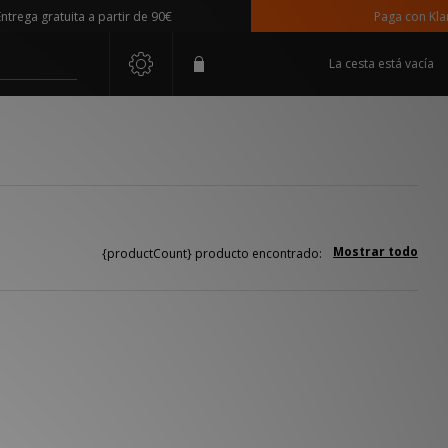
ega gratuita a partir de 90€
Paga con Klarna
La cesta está vacía
Mostrar todo
{productCount} producto encontrado: