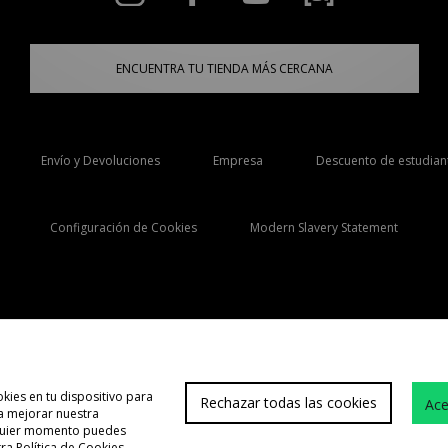
ENCUENTRA TU TIENDA MÁS CERCANA
Envío y Devoluciones
Empresa
Descuento de estudian
Configuración de Cookies
Modern Slavery Statement
Selecciona País
España
kies en tu dispositivo para
Rechazar todas las cookies
Ace
 a mejorar nuestra
Atención cliente
Término
lquier momento puedes
tra
Política de Cookies