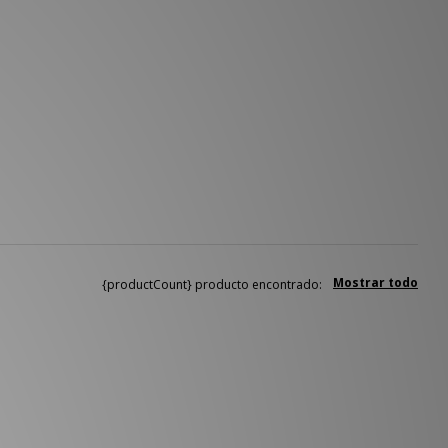
Mostrar todo
{productCount} producto encontrado: