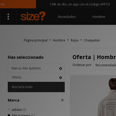
10% de dto. en app con el código APP10
Novedades
Hombre
Página principal
Hombre
Ropa
Chaquetas
Oferta | Hombr
Has seleccionado
Ordenar por
Marca: Alte Systems
Oferta
Borrarlo todo
Marca
adidas
(5)
Alte Systems
(1)