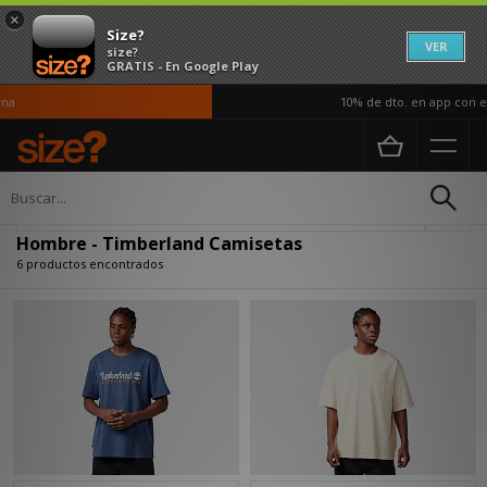
×
Size?
VER
size?
GRATIS - En Google Play
a
10% de dto. en app con el
Página principal
Hombre
Ropa
Camisetas
Actualizar búsqueda
Hombre - Timberland Camisetas
6 productos encontrados