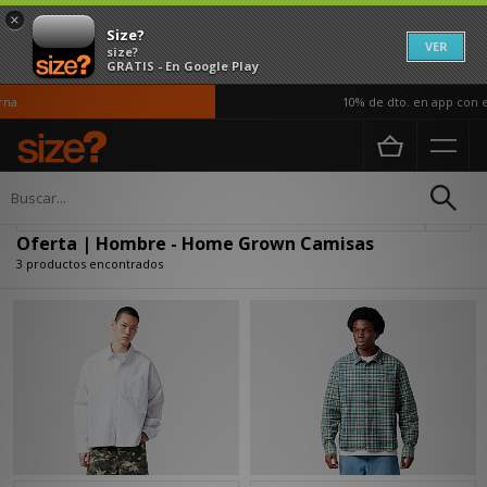
×
Size?
VER
size?
GRATIS - En Google Play
na
10% de dto. en app con el
Página principal
Hombre
Ropa
Camisas
Actualizar búsqueda
Oferta | Hombre - Home Grown Camisas
3 productos encontrados