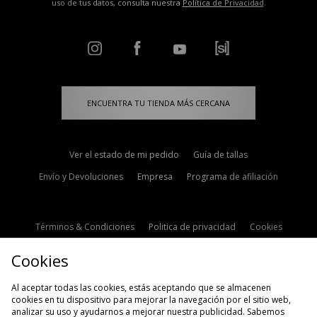
uso de tus datos, consulta nuestra
Política de Privacidad
.
ENCUENTRA TU TIENDA MÁS CERCANA
Ver el estado de mi pedido
Guía de tallas
Envío y Devoluciones
Empresa
Programa de afiliación
Términos & Condiciones
Politica de privacidad
Cookies
Contacto
Descuento de estudiante
Configuración de Cookies
Cookies
Modern Slavery Statement
Al aceptar todas las cookies, estás aceptando que se almacenen
cookies en tu dispositivo para mejorar la navegación por el sitio web,
analizar su uso y ayudarnos a mejorar nuestra publicidad. Sabemos