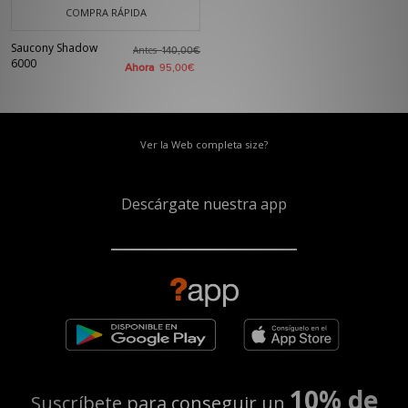
COMPRA RÁPIDA
Saucony Shadow
Antes
140,00€
6000
Ahora
95,00€
Ver la Web completa size?
Descárgate nuestra app
10% de
Suscríbete para conseguir un