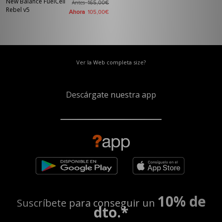
New Balance FuelCell
Antes
165,00€
Rebel v5
Ahora
105,00€
Ver la Web completa size?
Descárgate nuestra app
10% de
Suscríbete para conseguir un
dto.*