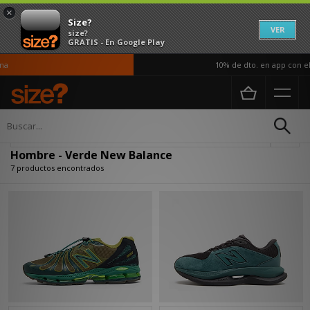
×
Size?
VER
size?
GRATIS - En Google Play
10% de dto. en app con el 
Página principal
Hombre
Actualizar búsqueda
Hombre - Verde New Balance
7 productos encontrados