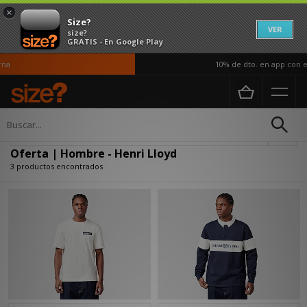
×
Size?
VER
size?
GRATIS - En Google Play
na
10% de dto. en app con el
Página principal
Hombre
Actualizar búsqueda
Oferta | Hombre - Henri Lloyd
3 productos encontrados