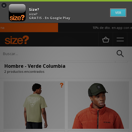
×
Size?
VER
size?
GRATIS - En Google Play
na
10% de dto. en app con el
Página principal
Hombre
Actualizar búsqueda
Hombre - Verde Columbia
2 productos encontrados