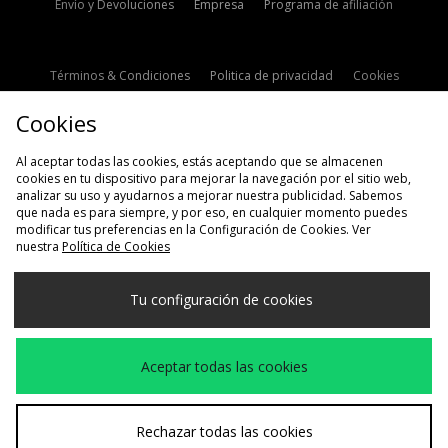
Envío y Devoluciones
Empresa
Programa de afiliación
Términos & Condiciones
Politica de privacidad
Cookies
Contacto
Descuento de estudiante
Configuración de Cookies
Cookies
Modern Slavery Statement
Al aceptar todas las cookies, estás aceptando que se almacenen
cookies en tu dispositivo para mejorar la navegación por el sitio web,
analizar su uso y ayudarnos a mejorar nuestra publicidad. Sabemos
que nada es para siempre, y por eso, en cualquier momento puedes
modificar tus preferencias en la Configuración de Cookies. Ver
nuestra
Política de Cookies
Selecciona País
Tu configuración de cookies
España
Aceptamos las siguientes formas de pago
Aceptar todas las cookies
Visita nuestra página corporativa en
www.jdplc.com
Rechazar todas las cookies