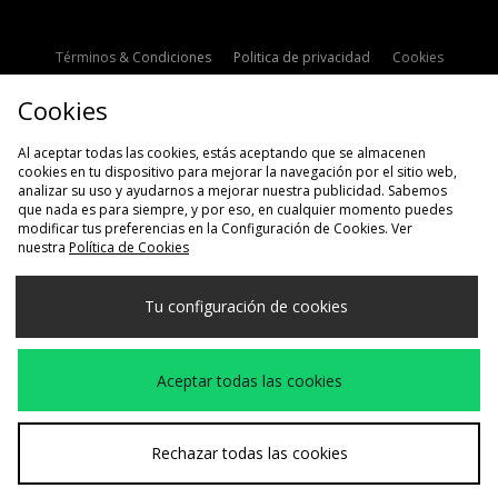
Términos & Condiciones
Politica de privacidad
Cookies
Contacto
Descuento de estudiante
Configuración de Cookies
Cookies
Modern Slavery Statement
Al aceptar todas las cookies, estás aceptando que se almacenen
cookies en tu dispositivo para mejorar la navegación por el sitio web,
analizar su uso y ayudarnos a mejorar nuestra publicidad. Sabemos
que nada es para siempre, y por eso, en cualquier momento puedes
modificar tus preferencias en la Configuración de Cookies. Ver
nuestra
Política de Cookies
Selecciona País
Tu configuración de cookies
España
Aceptamos las siguientes formas de pago
Aceptar todas las cookies
Visita nuestra página corporativa en
www.jdplc.com
Rechazar todas las cookies
Copyright © 2026 size?, Todos los derechos reservados.