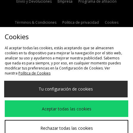
Envío y Devoluciones
Empresa
Programa de afiliación
Términos & Condiciones
Politica de privacidad
Cookies
Contacto
Descuento de estudiante
Configuración de Cookies
Cookies
Modern Slavery Statement
Al aceptar todas las cookies, estás aceptando que se almacenen
cookies en tu dispositivo para mejorar la navegación por el sitio web,
analizar su uso y ayudarnos a mejorar nuestra publicidad. Sabemos
que nada es para siempre, y por eso, en cualquier momento puedes
modificar tus preferencias en la Configuración de Cookies. Ver
nuestra
Política de Cookies
Selecciona País
Tu configuración de cookies
España
Aceptamos las siguientes formas de pago
Aceptar todas las cookies
Visita nuestra página corporativa en
www.jdplc.com
Rechazar todas las cookies