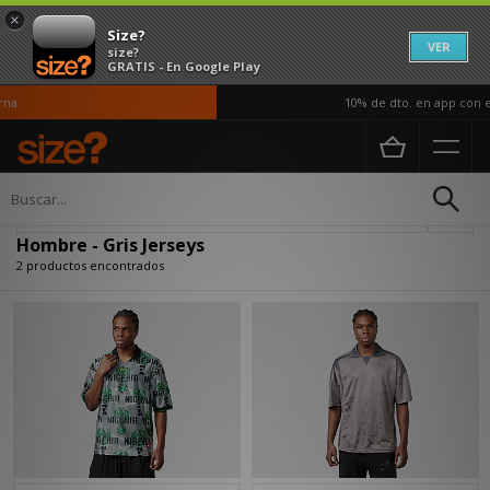
×
Size?
VER
size?
GRATIS - En Google Play
na
10% de dto. en app con e
Página principal
Hombre
Actualizar búsqueda
Hombre - Gris Jerseys
2 productos encontrados