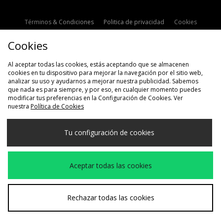
Términos & Condiciones
Politica de privacidad
Cookies
Contacto
Descuento de estudiante
Configuración de Cookies
Cookies
Modern Slavery Statement
Al aceptar todas las cookies, estás aceptando que se almacenen
cookies en tu dispositivo para mejorar la navegación por el sitio web,
analizar su uso y ayudarnos a mejorar nuestra publicidad. Sabemos
que nada es para siempre, y por eso, en cualquier momento puedes
modificar tus preferencias en la Configuración de Cookies. Ver
nuestra
Política de Cookies
Selecciona País
Tu configuración de cookies
España
Aceptamos las siguientes formas de pago
Aceptar todas las cookies
Visita nuestra página corporativa en
www.jdplc.com
Rechazar todas las cookies
Copyright © 2026 size?, Todos los derechos reservados.