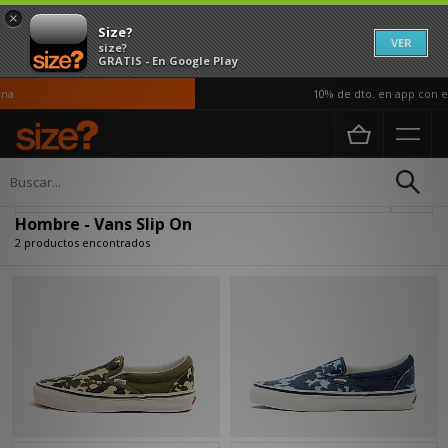
×
Size?
VER
size?
GRATIS - En Google Play
na
10% de dto. en app con el
Página principal
Hombre
Actualizar búsqueda
Hombre - Vans Slip On
2 productos encontrados