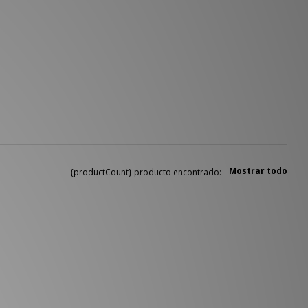
Mostrar todo
{productCount} producto encontrado: