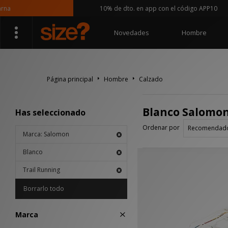
10% de dto. en app con el código APP10
Novedades
Hombre
Página principal
Hombre
Calzado
Blanco Salomon
Has seleccionado
Ordenar por
Marca: Salomon
Blanco
Trail Running
Borrarlo todo
Marca