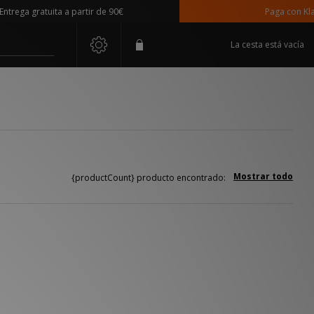
ega gratuita a partir de 90€
Paga con Klarna
La cesta está vacía
Mostrar todo
{productCount} producto encontrado: