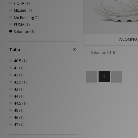
HOKA
(1)
Mizuno
(1)
On Running
(1)
PUMA
(1)
Salomon
(1)
COMPRA 
Talla
Salomon XT-6
40.5
(1)
41
(1)
42
(1)
1
42.5
(1)
43
(1)
44
(1)
44.5
(1)
45
(1)
46
(1)
47
(1)