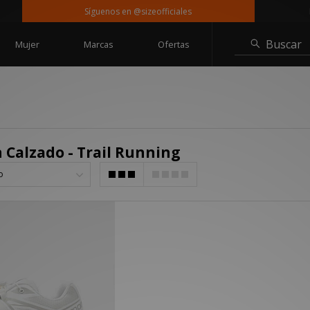
Síguenos en @sizeofficiales
Entr
Buscar
Mujer
Marcas
Ofertas
 Calzado - Trail Running