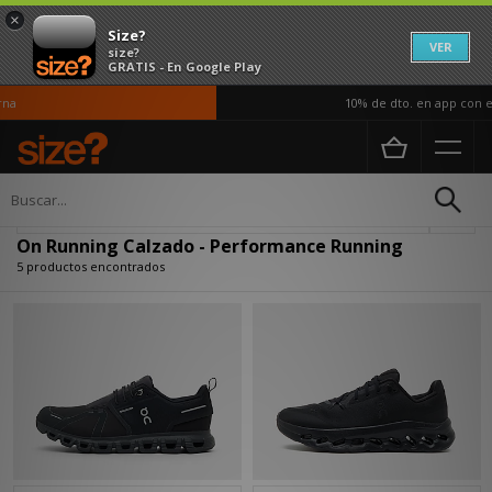
×
Size?
VER
size?
GRATIS - En Google Play
a
10% de dto. en app con el
Página principal
Hombre
Calzado
Actualizar búsqueda
On Running Calzado - Performance Running
5 productos encontrados