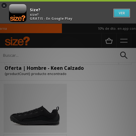
×
Size?
VER
size?
GRATIS - En Google Play
rna
10% de dto. en app con e
Página principal
Hombre
Calzado
Actualizar búsqueda
Oferta | Hombre - Keen Calzado
{productCount} producto encontrado