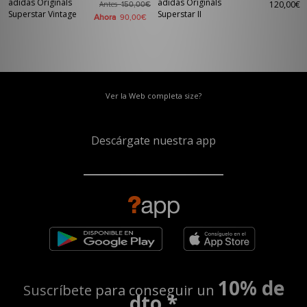
adidas Originals
adidas Originals
120,00€
Antes
150,00€
Superstar Vintage
Superstar II
Ahora
90,00€
Ver la Web completa size?
Descárgate nuestra app
10% de
Suscríbete para conseguir un
dto.*