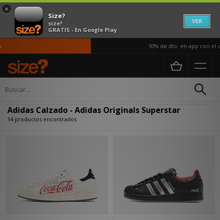
×
Size?
VER
size?
GRATIS - En Google Play
10% de dto. en app con el có
Página principal
Hombre
Calzado
Actualizar búsqueda
Adidas Calzado - Adidas Originals Superstar
14 productos encontrados