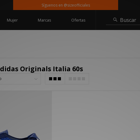
Síguenos en @sizeofficiales
E
Buscar
Mujer
Marcas
Ofertas
didas Originals Italia 60s