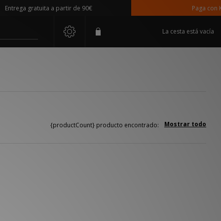
ntrega gratuita a partir de 90€
Paga con Kla
La cesta está vacía
Mostrar todo
{productCount} producto encontrado: