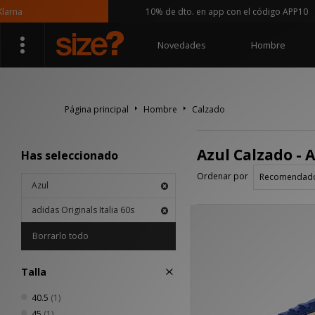
rna
10% de dto. en app con el código APP10
Novedades
Hombre
Página principal
Hombre
Calzado
Azul Calzado - A
Has seleccionado
Ordenar por
Azul
adidas Originals Italia 60s
Borrarlo todo
Talla
40.5
(1)
45
(1)