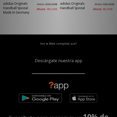
adidas Originals
adidas Originals
Antes
Antes
200,00€
120,00€
Handball Spezial
Handball Spezial
Ahora
Ahora
140,00€
80,00€
Made In Germany
Ver la Web completa size?
Descárgate nuestra app
10% de