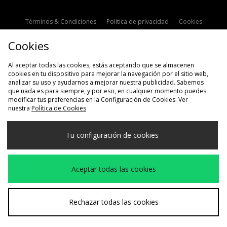
Términos & Condiciones
Politica de privacidad
Cookies
Contacto
Descuento de estudiante
Configuración de Cookies
Cookies
Modern Slavery Statement
Al aceptar todas las cookies, estás aceptando que se almacenen
cookies en tu dispositivo para mejorar la navegación por el sitio web,
analizar su uso y ayudarnos a mejorar nuestra publicidad. Sabemos
que nada es para siempre, y por eso, en cualquier momento puedes
modificar tus preferencias en la Configuración de Cookies. Ver
nuestra
Política de Cookies
Selecciona País
Tu configuración de cookies
España
Aceptamos las siguientes formas de pago
Aceptar todas las cookies
Visita nuestra página corporativa en
www.jdplc.com
Rechazar todas las cookies
Copyright © 2026 size?, Todos los derechos reservados.