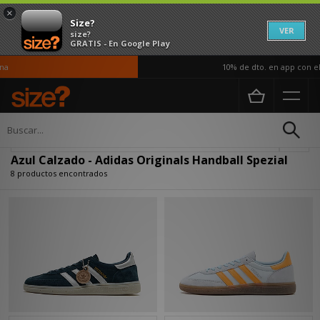
×
Size?
VER
size?
GRATIS - En Google Play
10% de dto. en app con el 
Página principal
Hombre
Calzado
Actualizar búsqueda
Azul Calzado - Adidas Originals Handball Spezial
8 productos encontrados