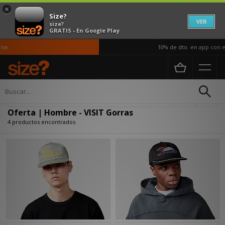
×
Size?
VER
size?
GRATIS - En Google Play
na
10% de dto. en app con el
Página principal
Hombre
Accesorios
Gorras
Actualizar búsqueda
Oferta | Hombre - VISIT Gorras
4 productos encontrados