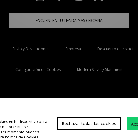
ENCUENTRA TU TIENDA MÁS CERCANA
Envío y Devoluciones
Empresa
Descuento de estudian
Configuración de Cookies
Modern Slavery Statement
Selecciona País
España
kies en tu dispositivo para
Rechazar todas las cookies
Ace
 a mejorar nuestra
Atención cliente
Término
lquier momento puedes
tra
Política de Cookies