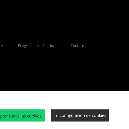
te
Programa de afiliación
Contacto
Tu configuración de cookies
ptar todas las cookies
s y condiciones
Cookies
Trabaja con nosotros
Sitio Seguro
Privacidad