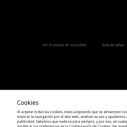
Ver el estado de mi pedido
Guía de tallas
Cookies
Al aceptar todas las cookies, estás aceptando que se almacenen coo
mejorar la navegación por el sitio web, analizar su uso y ayudarnos
Copyright © 2026 size?, Todos los derechos reservados.
publicidad. Sabemos que nada es para siempre, y por eso, en cua
modificar tus preferencias en la Configuración de Cookies. Ver nues