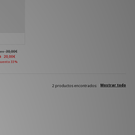
30,00€
tes
ra
20,00€
uento 33%
Mostrar todo
2 productos encontrados: