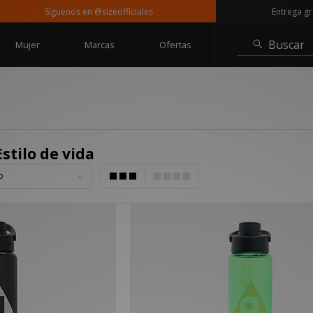
Síguenos en @sizeofficiales
Entrega gratui
Buscar
Mujer
Marcas
Ofertas
stilo de vida