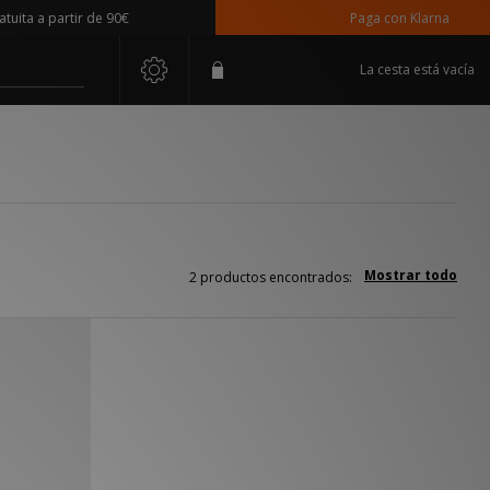
ta a partir de 90€
Paga con Klarna
La cesta está vacía
Mostrar todo
2 productos encontrados: