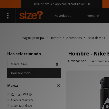
10% de dto. en app con el código APP10
Novedades
Hombre
Página principal
Hombre
Accesorios
Estilo de vida
Hombre - Nike E
Has seleccionado
Ordenar por
Marca: Nike
Borrarlo todo
Marca
Carhartt WIP
(9)
Crep Protect
(2)
Jason Markk
(2)