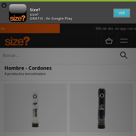
×
Size?
VER
size?
GRATIS - En Google Play
na
10% de dto. en app con el
Página principal
Hombre
Accesorios
Cordones
Actualizar búsqueda
Hombre - Cordones
4 productos encontrados