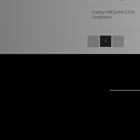
Oakley Half Jacket 2.0 XL
Sunglasses
1