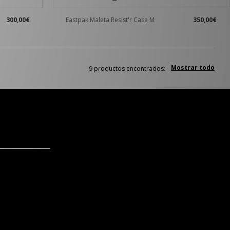
300,00€
Eastpak Maleta Resist'r Case M
350,00€
Mostrar todo
9 productos encontrados: