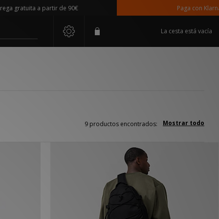
 gratuita a partir de 90€
Paga con Klarna
La cesta está vacía
Mostrar todo
9 productos encontrados: