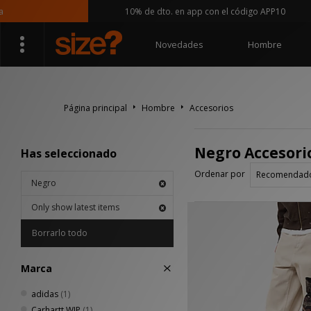
10% de dto. en app con el código APP10
Novedades
Hombre
Página principal
Hombre
Accesorios
Negro Accesorio
Has seleccionado
Ordenar por
Negro
Only show latest items
Borrarlo todo
Marca
adidas
(1)
Carhartt WIP
(1)