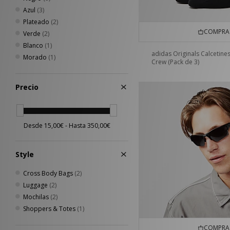
Azul
(3)
Plateado
(2)
COMPRA 
Verde
(2)
Blanco
(1)
adidas Originals Calcetine
Morado
(1)
Crew (Pack de 3)
Precio
Style
Cross Body Bags
(2)
Luggage
(2)
Mochilas
(2)
Shoppers & Totes
(1)
COMPRA 