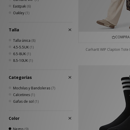
Eastpak
(6)
Oakley
(1)
Talla
COMPRA 
Talla única
(8)
4.5-5.5UK
(1)
Carhartt WIP Clapton Tote
6.5-8UK
(1)
8.5-10UK
(1)
Categorías
Mochilas y Bandoleras
(7)
Calcetines
(1)
Gafas de sol
(1)
Color
Negro
(9)