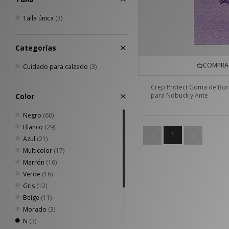
Talla única
(3)
Categorías
COMPRA 
Cuidado para calzado
(3)
Crep Protect Goma de Bor
para Nobuck y Ante
Color
Negro
(60)
Blanco
(29)
1
Azul
(21)
Multicolor
(17)
Marrón
(16)
Verde
(16)
Gris
(12)
Beige
(11)
Morado
(3)
N
(3)