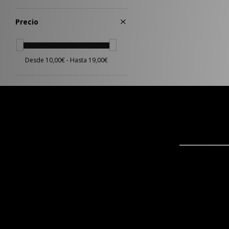
Rosa
(3)
Amarillo
(2)
Precio
Naranja
(2)
Plateado
(2)
Rojo
(1)