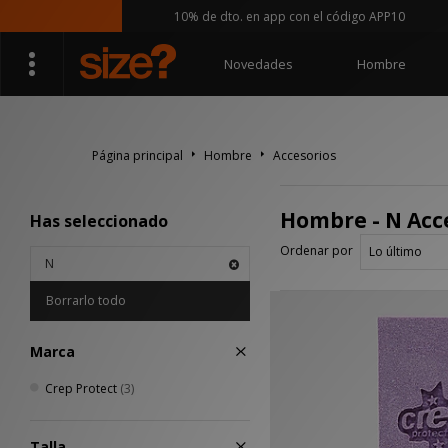
10% de dto. en app con el código APP10
Novedades
Hombre
Página principal
Hombre
Accesorios
Hombre - N Acc
Has seleccionado
Ordenar por
N
Borrarlo todo
Marca
Crep Protect
(3)
Talla