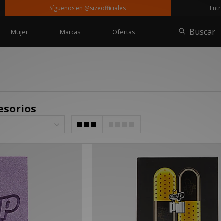
Síguenos en @sizeofficiales
Entrega
Buscar
Mujer
Marcas
Ofertas
esorios