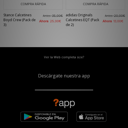
COMPRA RÁPIDA
COMPRA RÁPIDA
Stance Calcetines
adidas Originals
Antes
Antes
35,00€
20,00€
Boyd Crew (Pack de
Calcetines EQT (Pack
Ahora
Ahora
25,00€
13,00€
3)
de 2)
Ver la Web completa size?
Descárgate nuestra app