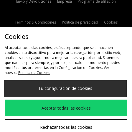
Envío y Devoluciones
Empresa
Programa de afiliación
Términos & Condiciones
Politica de privacidad
Cookies
Contacto
Descuento de estudiante
Configuración de Cookies
Cookies
Modern Slavery Statement
Al aceptar todas las cookies, estás aceptando que se almacenen
cookies en tu dispositivo para mejorar la navegación por el sitio web,
analizar su uso y ayudarnos a mejorar nuestra publicidad. Sabemos
que nada es para siempre, y por eso, en cualquier momento puedes
modificar tus preferencias en la Configuración de Cookies. Ver
nuestra
Política de Cookies
Selecciona País
Tu configuración de cookies
España
Aceptamos las siguientes formas de pago
Aceptar todas las cookies
Visita nuestra página corporativa en
www.jdplc.com
Rechazar todas las cookies