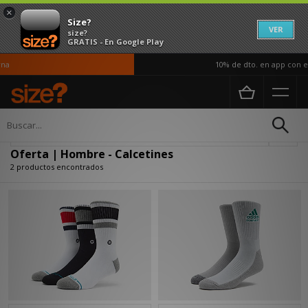
×
Size?
VER
size?
GRATIS - En Google Play
na
10% de dto. en app con el
Página principal
Hombre
Accesorios
Calcetines
Actualizar búsqueda
Oferta | Hombre - Calcetines
2 productos encontrados