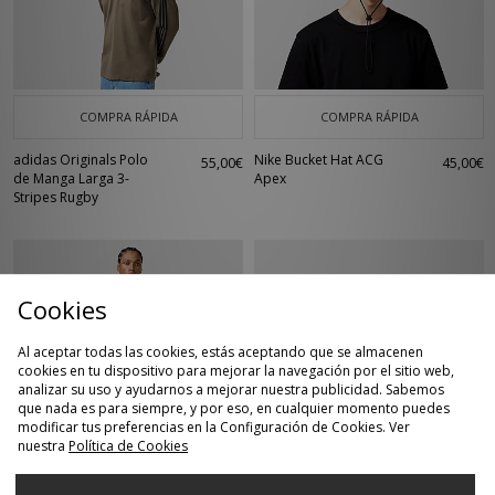
COMPRA RÁPIDA
COMPRA RÁPIDA
adidas Originals Polo
Nike Bucket Hat ACG
55,00€
45,00€
de Manga Larga 3-
Apex
Stripes Rugby
Cookies
Al aceptar todas las cookies, estás aceptando que se almacenen
cookies en tu dispositivo para mejorar la navegación por el sitio web,
analizar su uso y ayudarnos a mejorar nuestra publicidad. Sabemos
que nada es para siempre, y por eso, en cualquier momento puedes
modificar tus preferencias en la Configuración de Cookies. Ver
nuestra
Política de Cookies
COMPRA RÁPIDA
COMPRA RÁPIDA
XLARGE Camiseta
Nike Total 90 Shox
65,00€
150,00€