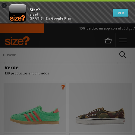
×
Size?
VER
size?
GRATIS - En Google Play
10% de dto. en app con el código APP10
Página principal
Verde
Actualizar búsqueda
Verde
139 productos encontrados