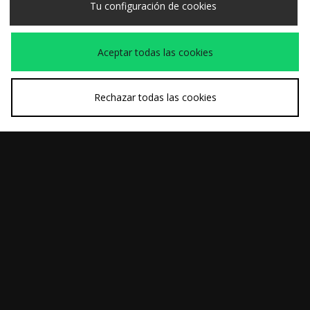
Tu configuración de cookies
Camo Urban
Magia para mujer
Aceptar todas las cookies
Rechazar todas las cookies
COMPRA RÁPIDA
COMPRA RÁPIDA
Nike Club Futbol Polo
adidas x Liverpool FC
60,00€
100,00€
Shirt
95/96 Sudadera
Segunda Equipación