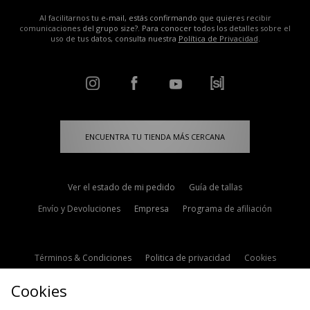
Al facilitarnos tu e-mail, estás confirmando que quieres recibir
comunicaciones del grupo size?. Para conocer todos los detalles sobre el
uso de tus datos, consulta nuestra
Política de Privacidad
.
ENCUENTRA TU TIENDA MÁS CERCANA
Ver el estado de mi pedido
Guía de tallas
Envío y Devoluciones
Empresa
Programa de afiliación
Términos & Condiciones
Politica de privacidad
Cookies
Contacto
Descuento de estudiante
Configuración de Cookies
Cookies
Modern Slavery Statement