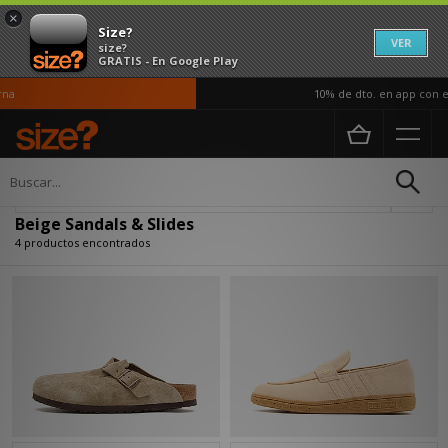
×
Size?
VER
size?
GRATIS - En Google Play
a
10% de dto. en app con el
Página principal
Beige Sandals & Slides
Actualizar búsqueda
Beige Sandals & Slides
4 productos encontrados