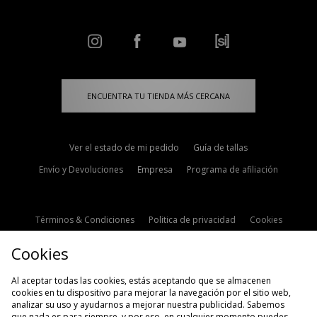
ENCUENTRA TU TIENDA MÁS CERCANA
Ver el estado de mi pedido
Guía de tallas
Envío y Devoluciones
Empresa
Programa de afiliación
Términos & Condiciones
Politica de privacidad
Cookies
Contacto
Descuento de estudiante
Configuración de Cookies
Cookies
Modern Slavery Statement
Al aceptar todas las cookies, estás aceptando que se almacenen
cookies en tu dispositivo para mejorar la navegación por el sitio web,
analizar su uso y ayudarnos a mejorar nuestra publicidad. Sabemos
que nada es para siempre, y por eso, en cualquier momento puedes