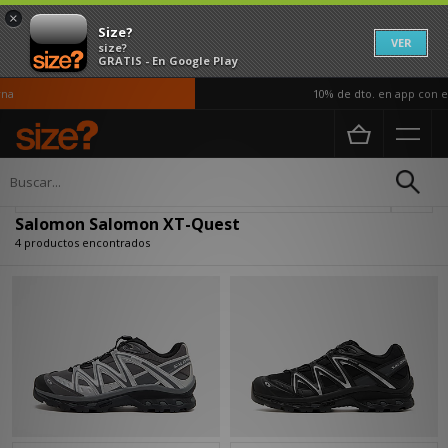
×
Size?
VER
size?
GRATIS - En Google Play
a
10% de dto. en app con el
Página principal
Salomon Salomon XT-Quest
Actualizar búsqueda
Salomon Salomon XT-Quest
4 productos encontrados