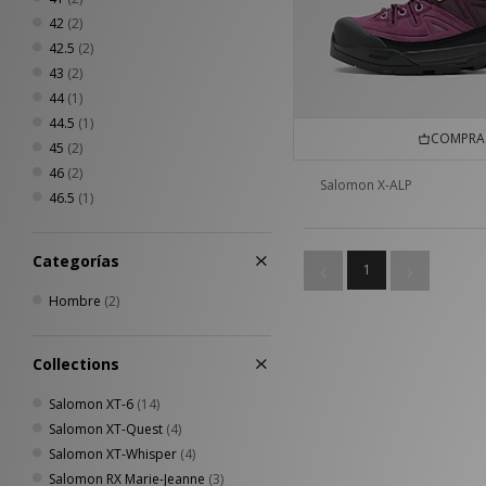
42
(2)
42.5
(2)
43
(2)
44
(1)
44.5
(1)
COMPRA 
45
(2)
46
(2)
Salomon X-ALP
46.5
(1)
Categorías
1
Hombre
(2)
Collections
Salomon XT-6
(14)
Salomon XT-Quest
(4)
Salomon XT-Whisper
(4)
Salomon RX Marie-Jeanne
(3)