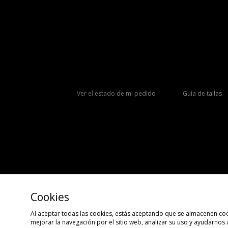
Ver el estado de mi pedido
Guía de tallas
Cookies
Al aceptar todas las cookies, estás aceptando que se almacenen coo
mejorar la navegación por el sitio web, analizar su uso y ayudarnos
Copyright © 2026 size?, Todos los derechos reservados.