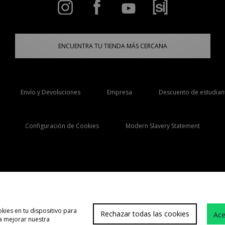
ENCUENTRA TU TIENDA MÁS CERCANA
Envío y Devoluciones
Empresa
Descuento de estudian
Configuración de Cookies
Modern Slavery Statement
Selecciona País
España
kies en tu dispositivo para
Rechazar todas las cookies
Ace
 a mejorar nuestra
Atención cliente
Término