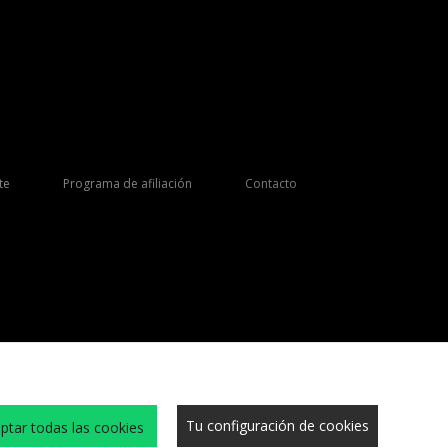
te
Programa de afiliación
Contacto
Tu configuración de cookies
ptar todas las cookies
s y condiciones
Cookies
Trabaja con nosotros
Sitio Seguro
Privacidad