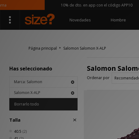
a
10% de dto. en app con el código APP10
Novedades
Hombre
Página principal
Salomon Salomon X-ALP
Salomon Salom
Has seleccionado
Ordenar por
Marca: Salomon
Salomon X-ALP
Borrarlo todo
Talla
40.5
(2)
41
(2)