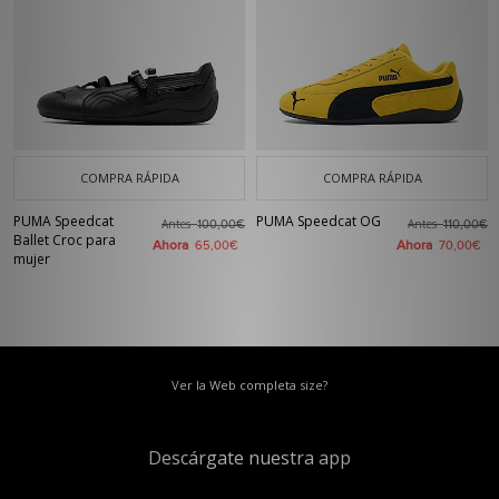
COMPRA RÁPIDA
COMPRA RÁPIDA
PUMA Speedcat
PUMA Speedcat OG
Antes
Antes
100,00€
110,00€
Ballet Croc para
Ahora
Ahora
65,00€
70,00€
mujer
Ver la Web completa size?
Descárgate nuestra app