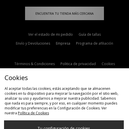
ENCUENTRA TU TIENDA MÁS CERCANA
Ver el estado de mi pedido
Guía de tallas
Envío y Devoluciones
Empresa
Programa de afiliación
Términos & Condiciones
Politica de privacidad
Cookies
Contacto
Descuento de estudiante
Configuración de Cookies
Cookies
Modern Slavery Statement
Al aceptar todas las cookies, estás aceptando que se almacenen
cookies en tu dispositivo para mejorar la navegación por el sitio web,
analizar su uso y ayudarnos a mejorar nuestra publicidad. Sabemos
que nada es para siempre, y por eso, en cualquier momento puedes
modificar tus preferencias en la Configuración de Cookies. Ver
nuestra
Política de Cookies
Selecciona País
Tu configuración de cookies