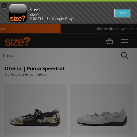
×
Size?
VER
size?
GRATIS - En Google Play
na
10% de dto. en app con el
Página principal
Oferta | Puma Speedcat
Actualizar búsqueda
Oferta | Puma Speedcat
6 productos encontrados