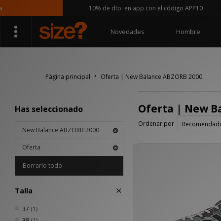
10% de dto. en app con el código APP10
Novedades
Hombre
Página principal
Oferta | New Balance ABZORB 2000
Oferta | New B
Has seleccionado
Ordenar por
New Balance ABZORB 2000
Oferta
Borrarlo todo
Talla
37
(1)
39
(1)