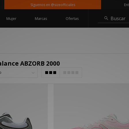
Síguenos en @sizeofficiales
Entreg
Buscar
Mujer
Marcas
Ofertas
alance ABZORB 2000