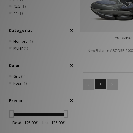
42.5
(1)
44
(1)
Categorías
COMPRA 
Hombre
(1)
Mujer
(1)
New Balance ABZORB 200
Color
Gris
(1)
Rosa
(1)
1
Precio