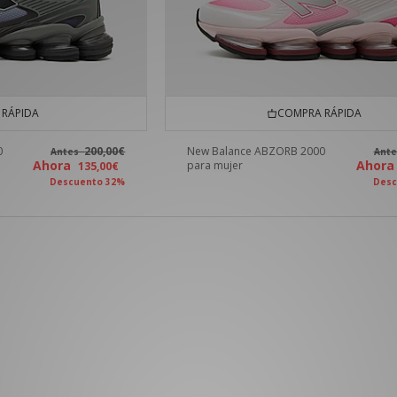
RÁPIDA
COMPRA RÁPIDA
0
200,00€
New Balance ABZORB 2000
Antes
Ant
Ahora
Ahor
para mujer
135,00€
Descuento 32%
Desc