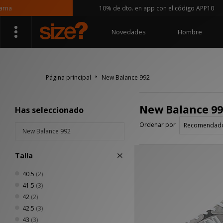
a
10% de dto. en app con el código APP10
Novedades
Hombre
Página principal
New Balance 992
New Balance 99
Has seleccionado
Ordenar por
New Balance 992
Talla
40.5
(2)
41.5
(3)
42
(2)
42.5
(3)
43
(3)