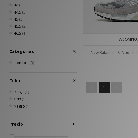
44
(3)
44.5
(3)
45
(3)
45.5
(2)
46.5
(1)
COMPRA 
Categorías
New Balance 992 Made In 
Hombre
(3)
Color
1
Beige
(1)
Gris
(1)
Negro
(1)
Precio