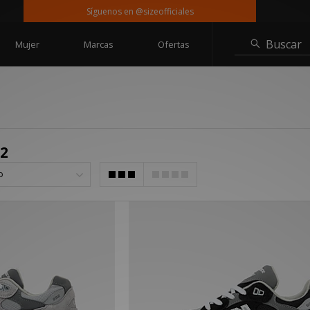
Síguenos en @sizeofficiales
Ent
Buscar
Mujer
Marcas
Ofertas
2