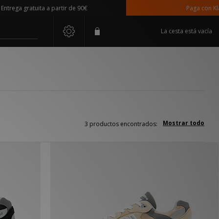
rega gratuita a partir de 90€
Paga con Klarn
La cesta está vacía
Mostrar todo
3 productos encontrados: