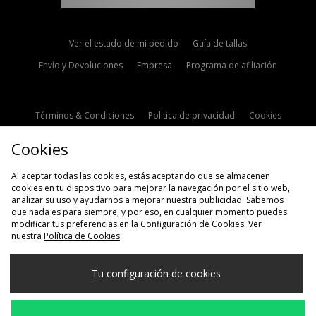
Ver el estado de mi pedido
Guía de tallas
Envío y Devoluciones
Empresa
Programa de afiliación
Términos & Condiciones
Politica de privacidad
Cookies
Contacto
Descuento de estudiante
Configuración de Cookies
Cookies
Modern Slavery Statement
Al aceptar todas las cookies, estás aceptando que se almacenen
cookies en tu dispositivo para mejorar la navegación por el sitio web,
analizar su uso y ayudarnos a mejorar nuestra publicidad. Sabemos
que nada es para siempre, y por eso, en cualquier momento puedes
modificar tus preferencias en la Configuración de Cookies. Ver
nuestra
Política de Cookies
Selecciona País
Tu configuración de cookies
España
Aceptamos las siguientes formas de pago