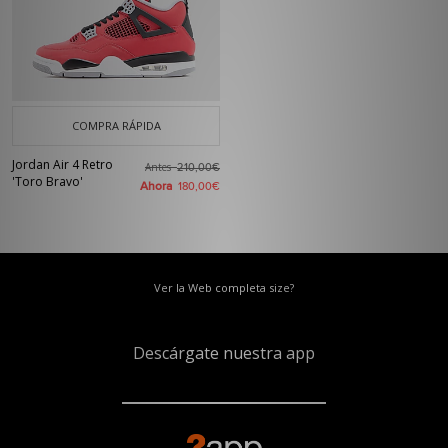
COMPRA RÁPIDA
Jordan Air 4 Retro
Antes
210,00€
'Toro Bravo'
Ahora
180,00€
Ver la Web completa size?
Descárgate nuestra app