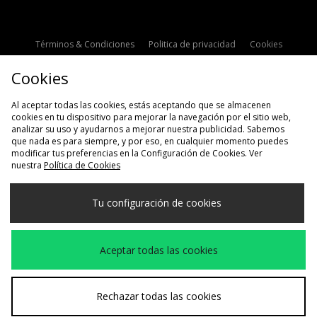
Términos & Condiciones
Politica de privacidad
Cookies
Contacto
Descuento de estudiante
Configuración de Cookies
Cookies
Modern Slavery Statement
Al aceptar todas las cookies, estás aceptando que se almacenen
cookies en tu dispositivo para mejorar la navegación por el sitio web,
analizar su uso y ayudarnos a mejorar nuestra publicidad. Sabemos
que nada es para siempre, y por eso, en cualquier momento puedes
modificar tus preferencias en la Configuración de Cookies. Ver
nuestra
Política de Cookies
Selecciona País
Tu configuración de cookies
España
Aceptamos las siguientes formas de pago
Aceptar todas las cookies
Visita nuestra página corporativa en
www.jdplc.com
Rechazar todas las cookies
Copyright © 2026 size?, Todos los derechos reservados.