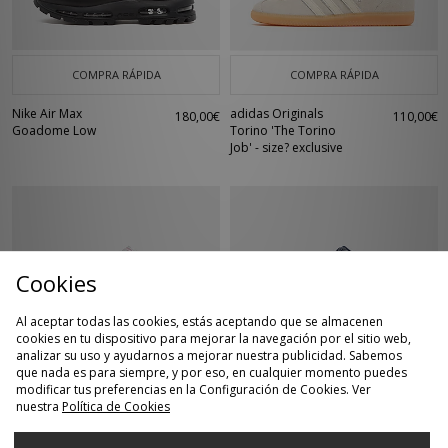
COMPRA RÁPIDA
COMPRA RÁPIDA
Nike Air Max
adidas Originals
180,00€
110,00€
Goadome Low
Torino 'The Torino
Job' - size? exclusive
Cookies
Al aceptar todas las cookies, estás aceptando que se almacenen
cookies en tu dispositivo para mejorar la navegación por el sitio web,
analizar su uso y ayudarnos a mejorar nuestra publicidad. Sabemos
que nada es para siempre, y por eso, en cualquier momento puedes
COMPRA RÁPIDA
COMPRA RÁPIDA
modificar tus preferencias en la Configuración de Cookies. Ver
nuestra
Política de Cookies
ASICS GEL-KAYANO
adidas Megaride AG
170,00€
190,00€
14 para mujer