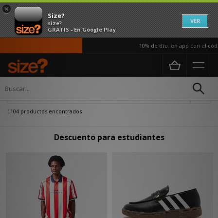
×
Size?
VER
size?
GRATIS - En Google Play
10% de dto. en app con el código AP
Página principal
boosted-discount
Actualizar búsqueda
1104 productos encontrados
Descuento para estudiantes