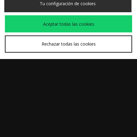
Tu configuración de cookies
Aceptar todas las cookies
Rechazar todas las cookies
COMPRA RÁPIDA
COMPRA RÁPIDA
Home Grown
Eastpak Bolso de
55,00€
30,00€
Camiseta de Manga
Hombro The One
Larga Boson