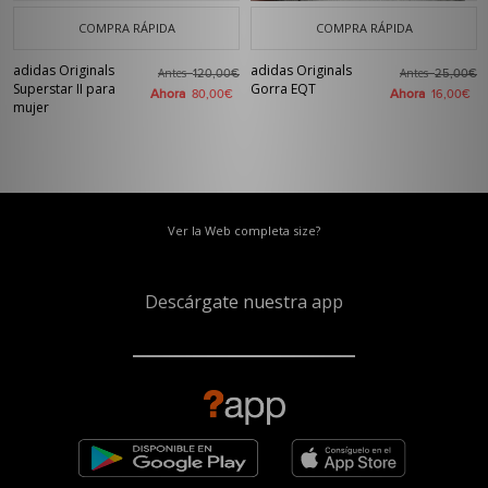
COMPRA RÁPIDA
COMPRA RÁPIDA
adidas Originals
adidas Originals
Antes
Antes
120,00€
25,00€
Superstar II para
Gorra EQT
Ahora
Ahora
80,00€
16,00€
mujer
Ver la Web completa size?
Descárgate nuestra app