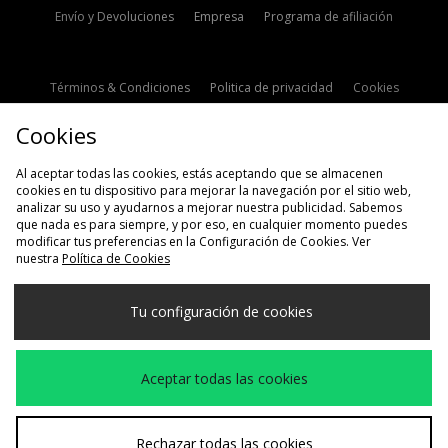
Envío y Devoluciones
Empresa
Programa de afiliación
Términos & Condiciones
Politica de privacidad
Cookies
Contacto
Descuento de estudiante
Configuración de Cookies
Cookies
Modern Slavery Statement
Al aceptar todas las cookies, estás aceptando que se almacenen
cookies en tu dispositivo para mejorar la navegación por el sitio web,
analizar su uso y ayudarnos a mejorar nuestra publicidad. Sabemos
que nada es para siempre, y por eso, en cualquier momento puedes
modificar tus preferencias en la Configuración de Cookies. Ver
nuestra
Política de Cookies
Selecciona País
Tu configuración de cookies
España
Aceptamos las siguientes formas de pago
Aceptar todas las cookies
Visita nuestra página corporativa en
www.jdplc.com
Rechazar todas las cookies