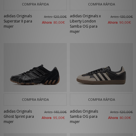
COMPRA RÁPIDA
COMPRA RÁPIDA
adidas Originals
adidas Originals x
Antes
Antes
120,00€
130,00€
Superstar II para
Liberty London
Ahora
Ahora
80,00€
90,00€
mujer
Samba OG para
mujer
COMPRA RÁPIDA
COMPRA RÁPIDA
adidas Originals
adidas Originals
Antes
Antes
140,00€
120,00€
Ghost Sprint para
Samba OG para
Ahora
Ahora
95,00€
80,00€
mujer
mujer