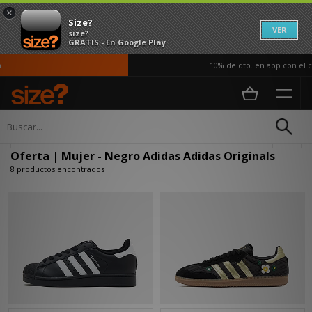
×
Size?
VER
size?
GRATIS - En Google Play
10% de dto. en app con el có
Página principal
Mujer
Actualizar búsqueda
Oferta | Mujer - Negro Adidas Adidas Originals
8 productos encontrados